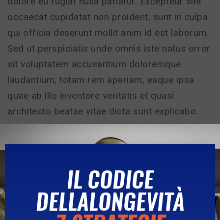
dolore eu fugiat nulla pariatur. Excepteur sint
occaecat cupidatat non proident, sunt in culpa
qui officia deserunt mollit anim id est laborum.
Sed ut perspiciatis unde omnis iste natus error
sit voluptatem accusantium doloremque
laudantium, totam rem aperiam, eaque ipsa
quae ab illo inventore veritatis et quasi
architecto beatae vitae dicta sunt explicabo.
IL CODICE
PRODOTTI CORRELATI
DELLALONGEVITÀ