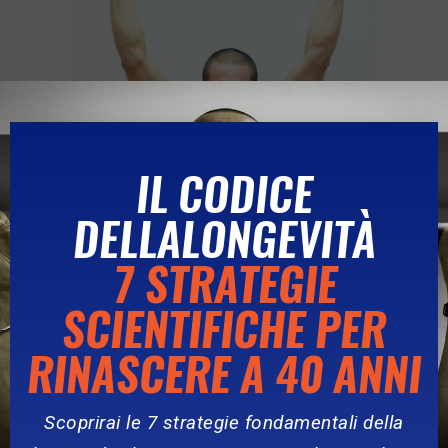
IL CODICE
DELLALONGEVITÀ
7 STRATEGIE
SCIENTIFICHE PER
RINASCERE A 40 ANNI
Sono un Personal Trainer Master di terzo
Scoprirai le 7 strategie fondamentali della