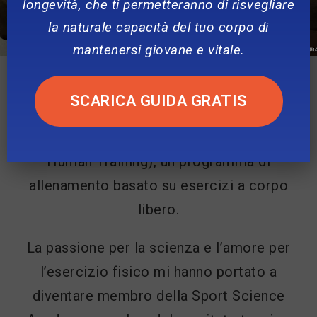
livello FIPE (Federazione Italiana
longevità, che ti permetteranno di risvegliare
Pesistica) con oltre 20 anni di esperienza.
la naturale capacità del tuo corpo di
mantenersi giovane e vitale.
Sono un allenatore e preparatore atletico
FIGC (Federazione Italiana Giuoco Calcio),
SCARICA GUIDA GRATIS
docente, formatore, relatore e ideatore del
metodo di allenamento PHT (Perform
Human Training), un programma di
allenamento basato su esercizi a corpo
libero.
La passione per la scienza e l’amore per
l’esercizio fisico mi hanno portato a
diventare membro della Sport Science