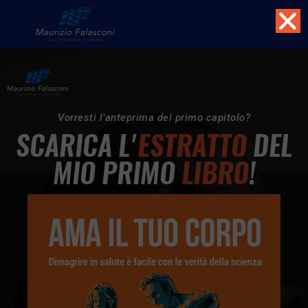
Vorresti l’anteprima del primo capitolo?
SCARICA L'
ESTRATTO
DEL
HOME
MIO PRIMO
LIBRO
!
ABOUT
SERVIZI
FORMAZIONE
TOOLS
BLOG