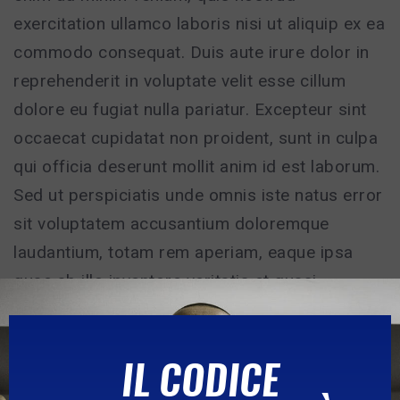
exercitation ullamco laboris nisi ut aliquip ex ea
commodo consequat. Duis aute irure dolor in
reprehenderit in voluptate velit esse cillum
dolore eu fugiat nulla pariatur. Excepteur sint
occaecat cupidatat non proident, sunt in culpa
qui officia deserunt mollit anim id est laborum.
Sed ut perspiciatis unde omnis iste natus error
sit voluptatem accusantium doloremque
laudantium, totam rem aperiam, eaque ipsa
quae ab illo inventore veritatis et quasi
architecto beatae vitae dicta sunt explicabo.
IL CODICE