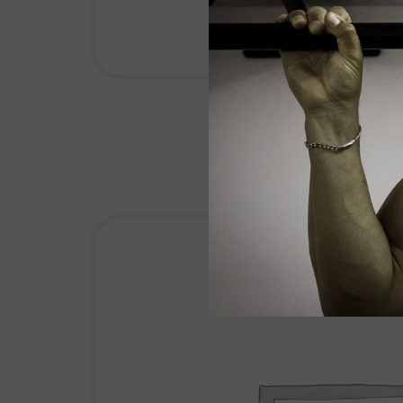
PURPLE CUP
€
27.00