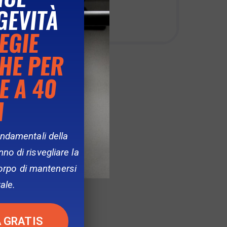
GEVITÀ
EGIE
CHE PER
BLENDER BOTTLE
€
30.00
E A 40
I
ondamentali della
no di risvegliare la
corpo di mantenersi
ale.
 GRATIS