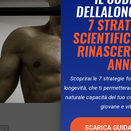
DELLALON
7 STRAT
SCIENTIFI
RINASCER
ANN
Scoprirai le 7 strategie f
longevità, che ti permetteran
naturale capacità del tuo 
giovane e vit
SCARICA GUIDA